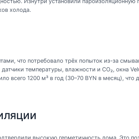
дностью. Изнутри установили пароизоляционную 
ков холода.
тами, что потребовало трёх попыток из-за смыв
 датчики температуры, влажности и CO₂, окна Ve
вило всего 1200 м³ в год (30–70 BYN в месяц), чт
иляции
дтвердили высокую герметичность дома. Это поз