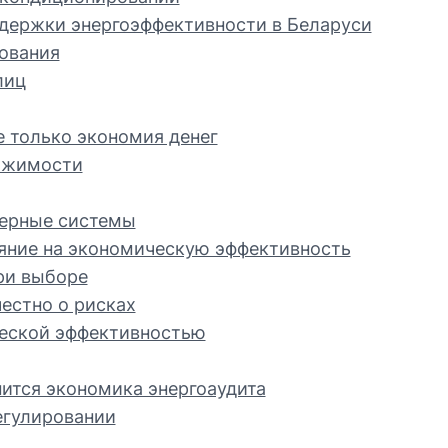
держки энергоэффективности в Беларуси
ования
лиц
е только экономия денег
ижимости
нерные системы
ияние на экономическую эффективность
ри выборе
честно о рисках
ческой эффективностью
нится экономика энергоаудита
егулировании