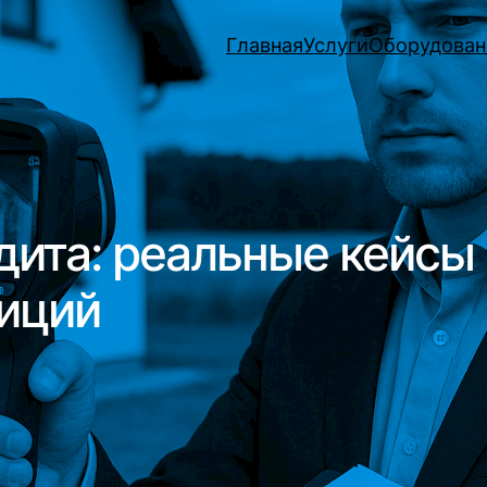
Главная
Услуги
Оборудован
дита: реальные кейсы 
иций