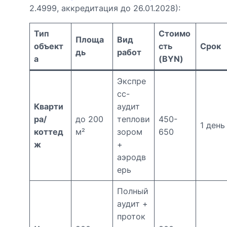
2.4999, аккредитация до 26.01.2028):
Тип
Стоимо
Площа
Вид
объект
сть
Срок
дь
работ
а
(BYN)
Экспре
сс-
Кварти
аудит
ра/
до 200
теплови
450-
1 день
коттед
м²
зором
650
ж
+
аэродв
ерь
Полный
аудит +
проток