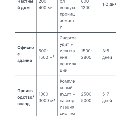
Частны
200-
ол
800-
1-2 дн
й дом
400 м²
воздухо
1200
прониц
аемост
и
Энергоа
удит +
Офисно
500-
испыта
1500-
3-5
е
1500 м²
ния
2800
дней
здание
вентиля
ции
Компле
ксный
Произв
1000-
аудит +
2500-
5-7
одство/
3000 м²
паспорт
5000
дней
склад
изация
систем