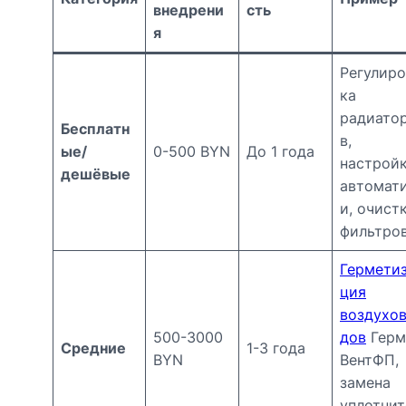
внедрени
сть
я
Регулиро
ка
радиато
Бесплатн
в,
ые/
0-500 BYN
До 1 года
настрой
дешёвые
автомат
и, очист
фильтро
Гермети
ция
воздухо
500-3000
дов
Герм
Средние
1-3 года
BYN
ВентФП,
замена
уплотнит