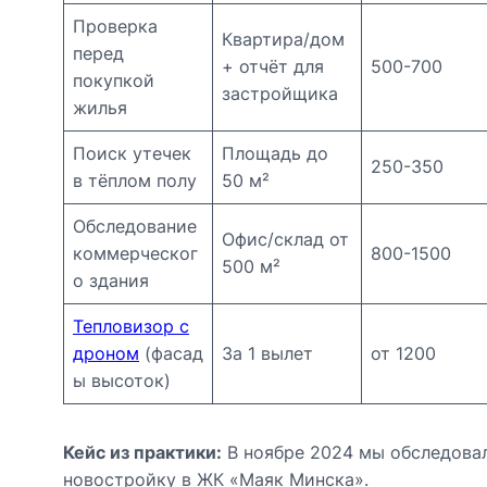
Проверка
Квартира/дом
перед
+ отчёт для
500-700
покупкой
застройщика
жилья
Поиск утечек
Площадь до
250-350
в тёплом полу
50 м²
Обследование
Офис/склад от
коммерческог
800-1500
500 м²
о здания
Тепловизор с
дроном
(фасад
За 1 вылет
от 1200
ы высоток)
Кейс из практики:
В ноябре 2024 мы обследова
новостройку в ЖК «Маяк Минска».