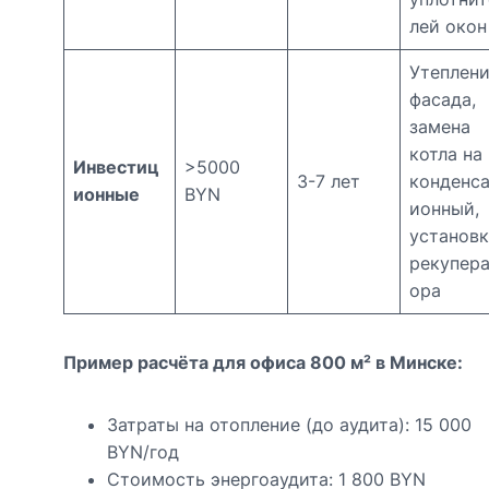
лей окон
Утеплен
фасада,
замена
котла на
Инвестиц
>5000
3-7 лет
конденс
ионные
BYN
ионный,
установк
рекупера
ора
Пример расчёта для офиса 800 м² в Минске:
Затраты на отопление (до аудита): 15 000
BYN/год
Стоимость энергоаудита: 1 800 BYN